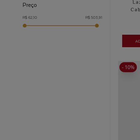
La
Preço
Cab
R$ 62,10
R$ 503,91
A
- 10%