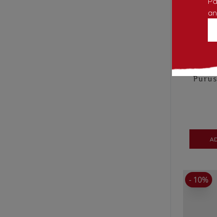
Pa
an
Purus
A
- 10%