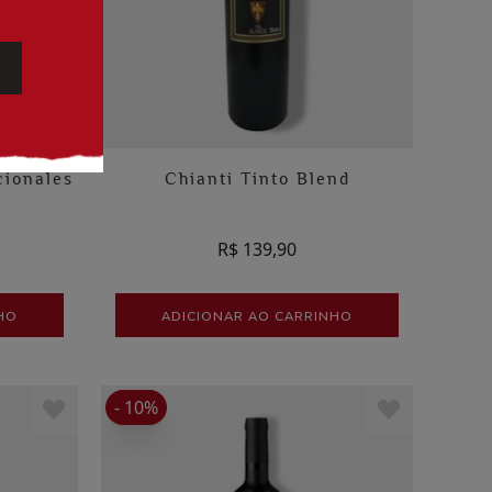
cionales
Chianti Tinto Blend
1
R$ 139,90
HO
ADICIONAR AO CARRINHO
- 10%