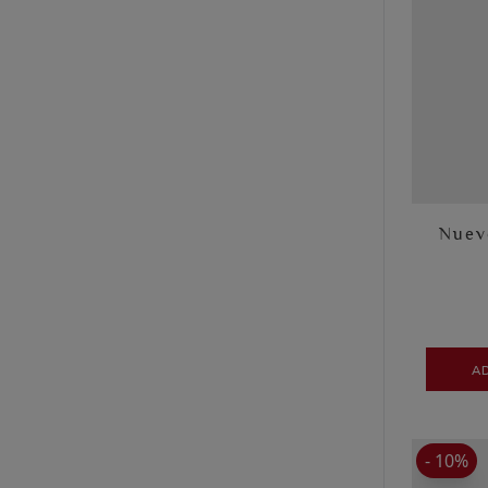
Nuev
A
- 10%