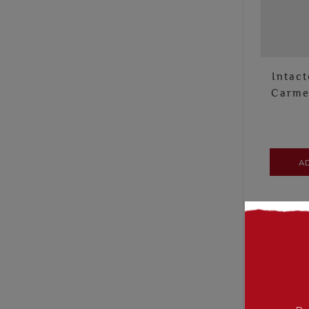
Intact
Carme
A
- 10%