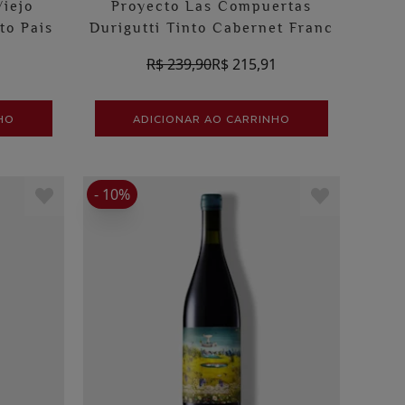
Viejo
Proyecto Las Compuertas
to Pais
Durigutti Tinto Cabernet Franc
1
R$ 239,90
R$ 215,91
HO
ADICIONAR AO CARRINHO
- 10%