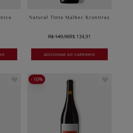
ánico
Natural Tinto Malbec Krontiras
1
R$ 149,90
R$ 134,91
HO
ADICIONAR AO CARRINHO
- 10%