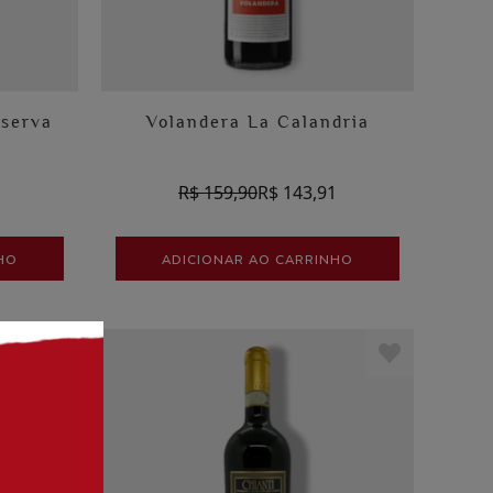
eserva
Volandera La Calandria
1
R$ 159,90
R$ 143,91
HO
ADICIONAR AO CARRINHO