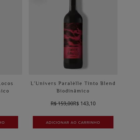
Locos
L’Univers Paralèlle Tinto Blend
mico
Biodinâmico
1
R$ 159,00
R$ 143,10
HO
ADICIONAR AO CARRINHO