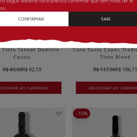
ra seguir adiante você precisa confirmar que tem mais de 18
os.
CONFIRMAR
SAIR
 Tinto Tannat Dominio
Cara Sucia Cepas Tradi
Cassis
Tinto Blend
R$ 69,00
R$ 62,10
R$ 117,90
R$ 106,1
DICIONAR AO CARRINHO
ADICIONAR AO CARRIN
- 10%