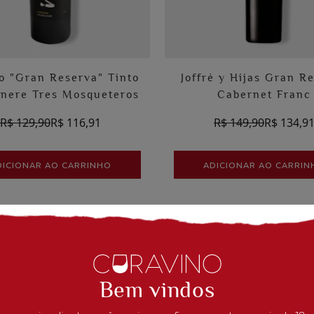
o "Gran Reserva" Tinto
Joffré y Hijas Gran R
nere Tres Mosqueteros
Cabernet Franc
R$ 129,90
R$ 116,91
R$ 149,90
R$ 134,9
DICIONAR AO CARRINHO
ADICIONAR AO CARRIN
- 10%
Bem vindos