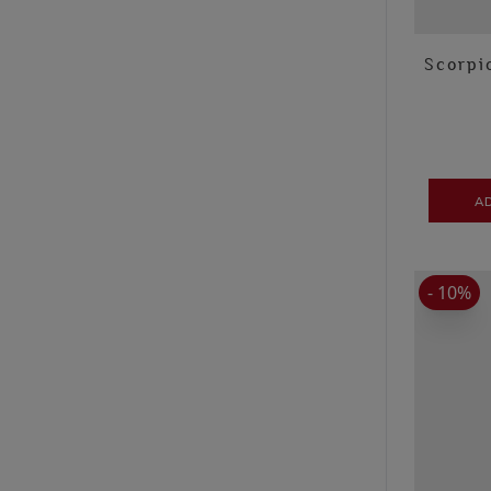
Scorpi
A
- 10%