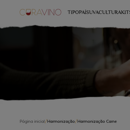
TIPO
PAÍS
UVA
CULTURA
KIT
Página inicial
/
Harmonização
/
Harmonização Carne