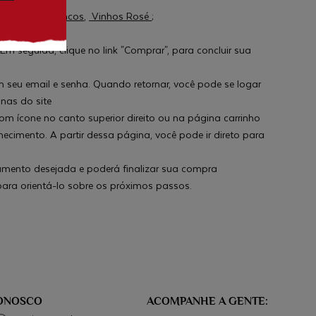
s
,
Vinhos Brancos
,
Vinhos Rosé
;
m seguida, clique no link "Comprar", para concluir sua
 seu email e senha. Quando retornar, você pode se logar
nas do site
m ícone no canto superior direito ou na página carrinho
cimento. A partir dessa página, você pode ir direto para
gamento desejada e poderá finalizar sua compra
para orientá-lo sobre os próximos passos.
CONOSCO
ACOMPANHE A GENTE: