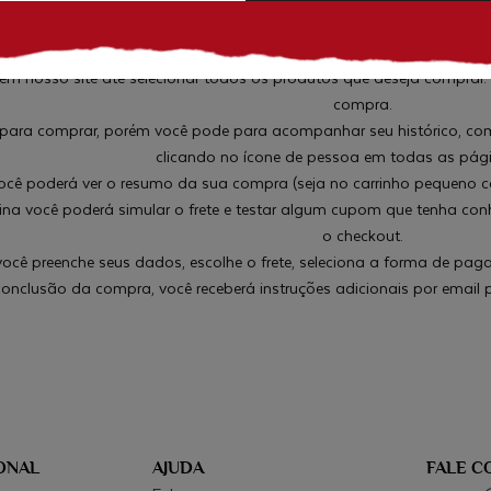
hos Naturais
,
Vinhos Biodinâmicos
,
Vinhos Orgânicos
,
Vinhos Tinto
 nosso site até selecionar todos os produtos que deseja comprar. E
compra.
n para comprar, porém você pode para acompanhar seu histórico, com
clicando no ícone de pessoa em todas as pági
você poderá ver o resumo da sua compra (seja no carrinho pequeno co
na você poderá simular o frete e testar algum cupom que tenha conhe
o checkout.
você preenche seus dados, escolhe o frete, seleciona a forma de pa
onclusão da compra, você receberá instruções adicionais por email 
ONAL
AJUDA
FALE 