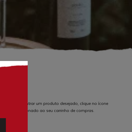
a abaixo
:
. Quando encontrar um produto desejado, clique no ícone
rá então adicionado ao seu carrinho de compras.
ique aqui: