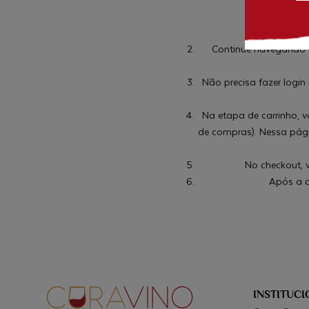
Vin
Continue navegando em
Não precisa fazer logi
Na etapa de carrinho, 
de compras). Nessa pági
No checkout, 
Após a c
INSTITUCI