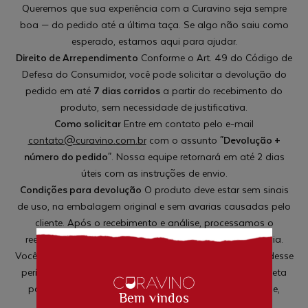
Queremos que sua experiência com a Curavino seja sempre
boa — do pedido até a última taça. Se algo não saiu como
esperado, estamos aqui para ajudar.
Direito de Arrependimento
Conforme o Art. 49 do Código de
Defesa do Consumidor, você pode solicitar a devolução do
pedido em até
7 dias corridos
a partir do recebimento do
produto, sem necessidade de justificativa.
Como solicitar
Entre em contato pelo e-mail
contato@curavino.com.br
com o assunto
"Devolução +
número do pedido"
. Nossa equipe retornará em até 2 dias
úteis com as instruções de envio.
Condições para devolução
O produto deve estar sem sinais
de uso, na embalagem original e sem avarias causadas pelo
cliente. Após o recebimento e análise, processamos o
reembolso ou emitimos crédito, conforme sua preferência.
Você tem até 30 dias para solicitar a devolução. Dentro desse
período, a devolução é gratuita. Nós enviaremos a etiqueta
para despacho e devolução ou, dependendo da cidade,
Bem vindos
podemos solicitar a coleta.