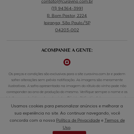
contato@curavino.com.br
(11) 94364-3991
R. Bom Pastor, 2224
Ipiranga, São Paulo/SP
04203-002
ACOMPANHE A GENTE:
Os preços e condições são exclusivos para o site curavino.com.br e podem
sofrer alterações sem prévia notificação. As imagens são meramente
ilustrativas. A safra apresentada na imagem do rótulo do vinho pode não
corresponder ao ano de produção do mesmo. Verifique sempre o nome e os
detalhes características de cada vinho. Dúvidas? Vá até o fale conosco para ter
acesso aos canais de comunicação. Beba com responsabilidade. Se beber não
Usamos cookies para personalizar anúncios e melhorar a
dirija. A venda de bebidas alcoólicas é proibida para menores de 18 anos.
sua experiência no site. Ao continuar navegando, você
concorda com a nossa
Política de Privacidade
e
Termos de
© CURAVINO COMERCIO DE BEBIDAS LTDA - 50.033.803/0001-10 - RUA BOM PASTOR, 2224, CONJ
608, IPIRANGA - 04203-002 - SÃO PAULO/SP
Uso
.