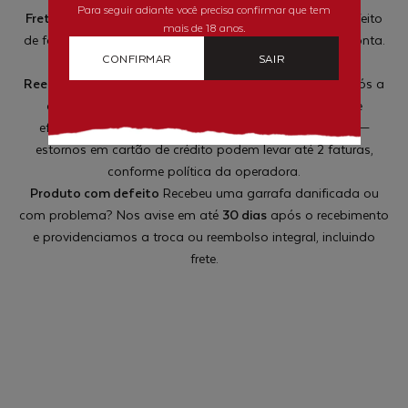
Para seguir adiante você precisa confirmar que tem
Frete de devolução
Em casos de arrependimento ou defeito
mais de 18 anos.
de fabricação, o custo do frete de retorno é por nossa conta.
CONFIRMAR
SAIR
Enviaremos o código de postagem pelos Correios.
Reembolso
O reembolso é solicitado imediatamente após a
confirmação do recebimento do produto. O prazo de
efetivação depende do meio de pagamento utilizado —
estornos em cartão de crédito podem levar até 2 faturas,
conforme política da operadora.
Produto com defeito
Recebeu uma garrafa danificada ou
com problema? Nos avise em até
30 dias
após o recebimento
e providenciamos a troca ou reembolso integral, incluindo
frete.