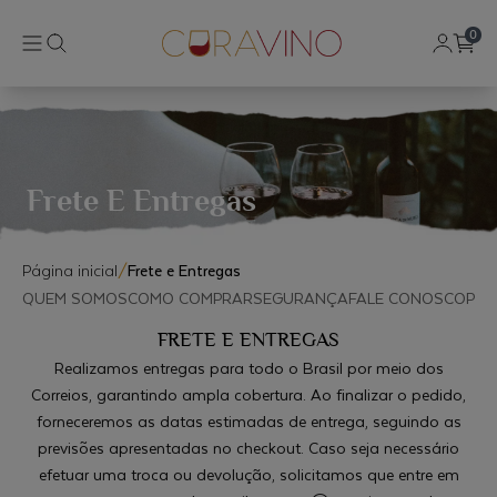
0
Frete E Entregas
Página inicial
/
Frete e Entregas
QUEM SOMOS
COMO COMPRAR
SEGURANÇA
FALE CONOSCO
POL
FRETE E ENTREGAS
Realizamos entregas para todo o Brasil por meio dos
Correios, garantindo ampla cobertura. Ao finalizar o pedido,
forneceremos as datas estimadas de entrega, seguindo as
previsões apresentadas no checkout. Caso seja necessário
efetuar uma troca ou devolução, solicitamos que entre em