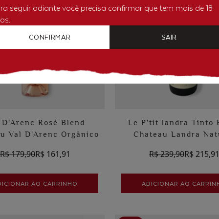
ra seguir adiante você precisa confirmar que tem mais de 18
os.
CONFIRMAR
SAIR
 D'Arenc Rosé Blend
Le P'tit landra Tinto
u Val D'Arenc Orgânico
Chateau Landra Nat
R$ 179,90
R$ 161,91
R$ 239,90
R$ 215,9
DICIONAR AO CARRINHO
ADICIONAR AO CARRIN