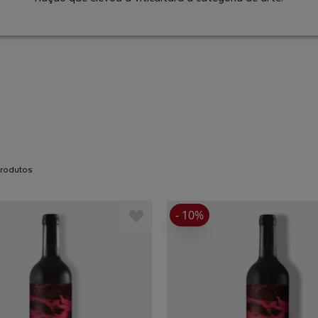
 produtos
- 10%