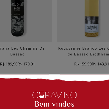
rana Les Chemins De
Roussanne Branco Les 
Bassac
de Bassac Biodinâm
R$ 189,90
R$ 170,91
R$ 159,90
R$ 143,9
DICIONAR AO CARRINHO
ADICIONAR AO CARRIN
- 10%
Bem vindos