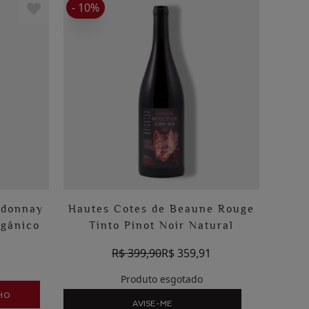
- 10%
rdonnay
Hautes Cotes de Beaune Rouge
rgânico
Tinto Pinot Noir Natural
1
R$ 399,90
R$ 359,91
Produto esgotado
HO
AVISE-ME