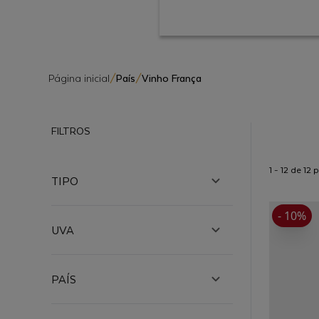
Página inicial
/
País
/
Vinho França
FILTROS
1 - 12 de 12
TIPO
- 10%
UVA
PAÍS