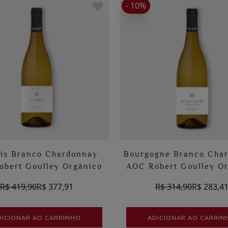
- 10%
is Branco Chardonnay
Bourgogne Branco Cha
obert Goulley Orgânico
AOC Robert Goulley O
R$ 419,90
R$ 377,91
R$ 314,90
R$ 283,4
DICIONAR AO CARRINHO
ADICIONAR AO CARRIN