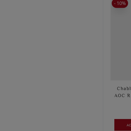
- 10%
Chabl
AOC R
A