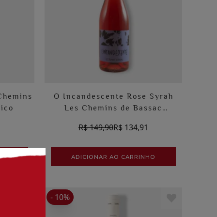
Chemins
O Incandescente Rose Syrah
ico
Les Chemins de Bassac
Biodinâmico
1
R$ 149,90
R$ 134,91
HO
ADICIONAR AO CARRINHO
- 10%