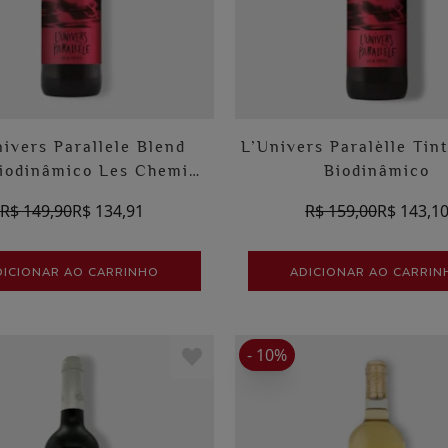
nivers Parallele Blend
L’Univers Paralèlle Tin
Biodinâmico Les Chemins
Biodinâmico
De Bassac
R$ 149,90
R$ 134,91
R$ 159,00
R$ 143,1
DICIONAR AO CARRINHO
ADICIONAR AO CARRIN
- 10%