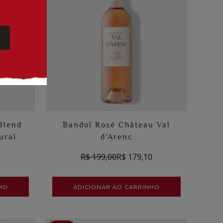
 Blend
Bandol Rosé Château Val
ural
d'Arenc
1
R$ 199,00
R$ 179,10
HO
ADICIONAR AO CARRINHO