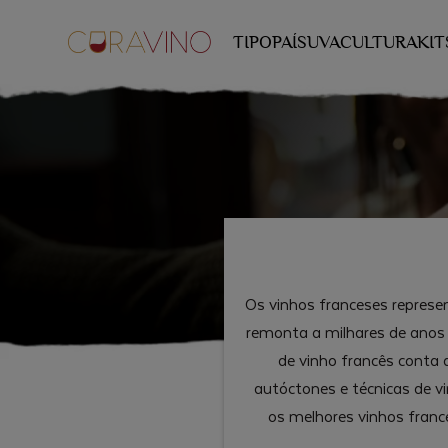
TIPO
PAÍS
UVA
CULTURA
KIT
Os vinhos franceses represe
remonta a milhares de anos
de vinho francês conta a 
autóctones e técnicas de v
os melhores vinhos fran