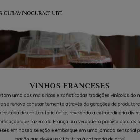
S CURAVINO
CURACLUBE
VINHOS FRANCESES
ntam uma das mais ricas e sofisticadas tradições vinícolas do
 e se renova constantemente através de gerações de produtore
história de um território único, revelando a extraordinária diver
inificação que fazem da França um verdadeiro paraíso para os
ceses em nossa seleção e embarque em uma jornada sensorial p
nação que elevou a viticultura à categoria de arte!