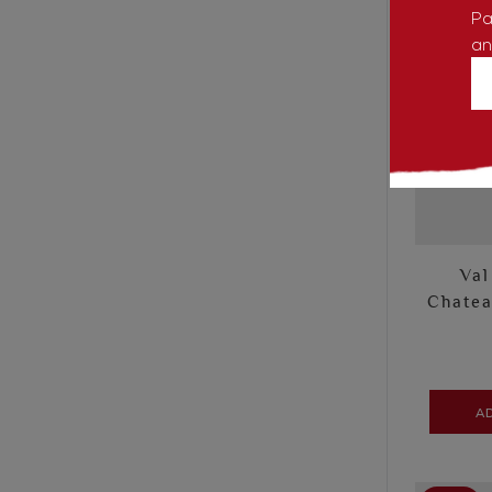
Pa
an
Val
Chatea
A