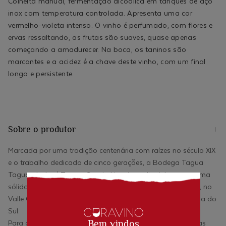
Colheita manual, fermentação alcoólica em tanques de aço
inox com temperatura controlada. Apresenta uma cor
vermelho-violeta intenso. O vinho é perfumado, com flores e
ervas ressaltando, as frutas são suaves, quase apenas
começando a amadurecer. Na boca, os taninos são
marcantes e a acidez é a chave deste vinho, com um final
longo e persistente.
Sobre o produtor
Marcada por uma tradição centenária com raízes no século XIX
e o trabalho dedicado de cinco gerações, a Bodega Tagua
Tagua, de José Tomas Correia Lisoni, prodiz vinhos com uma
sólida gestão sustentável ao lado do enólogo Felipe Uribe, no
Valle Central, no Chile, a maior região vitivinícola da América do
Sul.
Para a Bodega Tagua Tagua a excelência vem do apoio às
Bem vindos