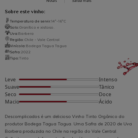
Notas
Saiba mais
Sobre este vinho:
Temperatura de servir:
14°-16°C
Solo:
Granítico e xistoso.
Uva:
Barbera
Região:
Chile - Vale Central
Vinícola:
Bodega Tagua Tagua
Safra:
2022
Tipo:
Tinto
Leve
Intenso
Suave
Tânico
Seco
Doce
Macio
Ácido
Descomplicados é um delicioso Vinho Tinto Orgânico do
produtor Bodega Tagua Tagua. Uma Safra de 2020 de Uva
Barbera produzida no Chile na região do Vale Central.