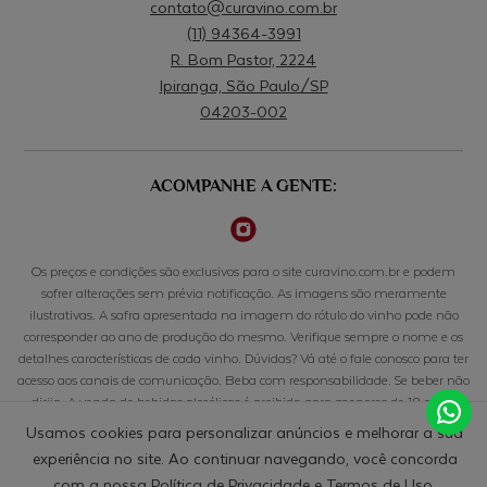
contato@curavino.com.br
(11) 94364-3991
R. Bom Pastor, 2224
Ipiranga, São Paulo/SP
04203-002
ACOMPANHE A GENTE:
Os preços e condições são exclusivos para o site curavino.com.br e podem
sofrer alterações sem prévia notificação. As imagens são meramente
ilustrativas. A safra apresentada na imagem do rótulo do vinho pode não
corresponder ao ano de produção do mesmo. Verifique sempre o nome e os
detalhes características de cada vinho. Dúvidas? Vá até o fale conosco para ter
acesso aos canais de comunicação. Beba com responsabilidade. Se beber não
dirija. A venda de bebidas alcoólicas é proibida para menores de 18 anos.
Usamos cookies para personalizar anúncios e melhorar a sua
© CURAVINO COMERCIO DE BEBIDAS LTDA - 50.033.803/0001-10 - RUA BOM PASTOR, 2224, CONJ
experiência no site. Ao continuar navegando, você concorda
608, IPIRANGA - 04203-002 - SÃO PAULO/SP
com a nossa
Política de Privacidade
e
Termos de Uso
.