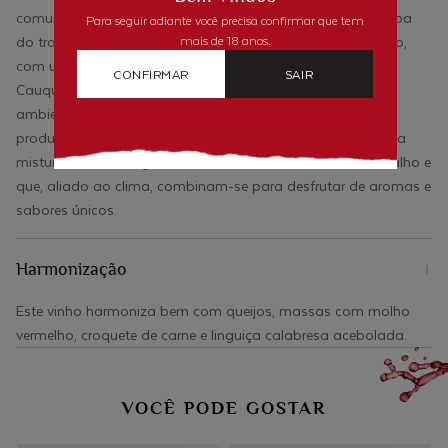
comunidades envolvidas e a forma como se faz cada etapa
Para seguir adiante você precisa confirmar que tem
do trabalho do vinho. Junto ao cultivo, colheita e produção,
mais de 18 anos.
com uvas provenientes do Cachapoal, no Vale de Rapel, e
CONFIRMAR
SAIR
Cauquenes, no Vale do Maipo, a vinícola protege o meio
ambiente e preza pela harmonia com a população. Seus
produtos são o fiel reflexo de seu terroir, composto por uma
mistura de areia, argila, calcário, rochas vulcânicas e cascalho e
que, aliado ao clima, combinam-se para desfrutar de aromas e
sabores únicos.
Harmonização
Este vinho harmoniza bem com queijos, massas com molho
vermelho, croquete de carne e linguiça calabresa acebolada.
VOCÊ PODE GOSTAR