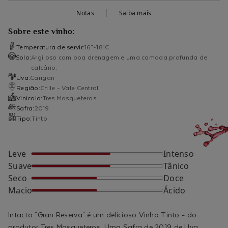
Notas
Saiba mais
Sobre este vinho:
Temperatura de servir:
16°-18°C
Solo:
Argiloso com boa drenagem e uma camada profunda de
calcário.
Uva:
Carigan
Região:
Chile - Vale Central
Vinícola:
Tres Mosqueteros
Safra:
2019
Tipo:
Tinto
Leve
Intenso
Suave
Tânico
Seco
Doce
Macio
Ácido
Intacto "Gran Reserva" é um delicioso Vinho Tinto - do
produtor Tres Mosqueteros. Uma Safra de 2019 de Uva