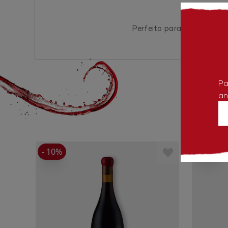
Perfeito para harmonizar
Pa
an
- 10%
- 10%