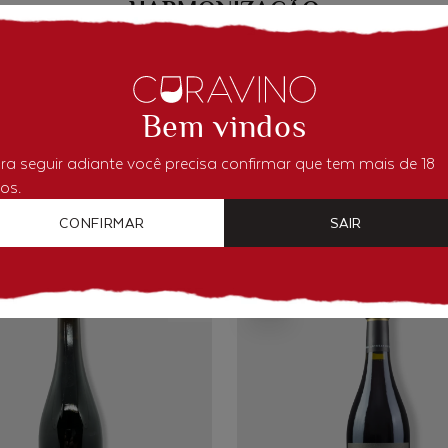
HARMONIZAÇÃO
 com costeletas de cordeiro grelhadas ou preparações de mi
Bem vindos
ra seguir adiante você precisa confirmar que tem mais de 18
os.
VOCÊ PODE GOSTAR
CONFIRMAR
SAIR
- 10%