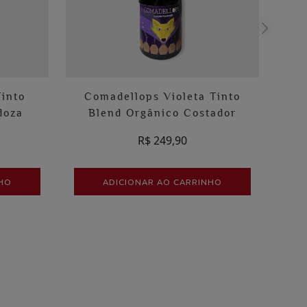
E
Tinto
Comadellops Violeta Tinto
doza
Blend Orgânico Costador
1
R$ 249,90
NHO
ADICIONAR AO CARRINHO