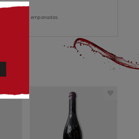
údos, tacos ou empanadas.
- 10