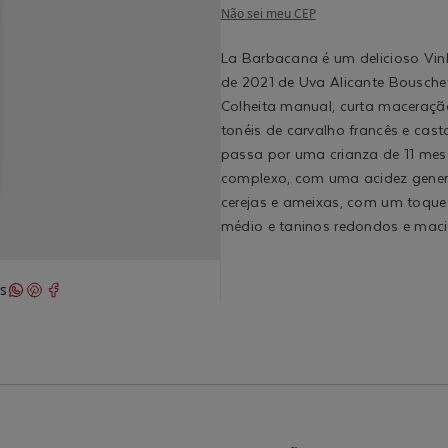
Não sei meu CEP
La Barbacana é um delicioso Vi
de 2021 de Uva Alicante Bousche
Colheita manual, curta maceraçã
tonéis de carvalho francês e cast
passa por uma crianza de 11 mes
complexo, com uma acidez genero
cerejas e ameixas, com um toque s
médio e taninos redondos e maci
s