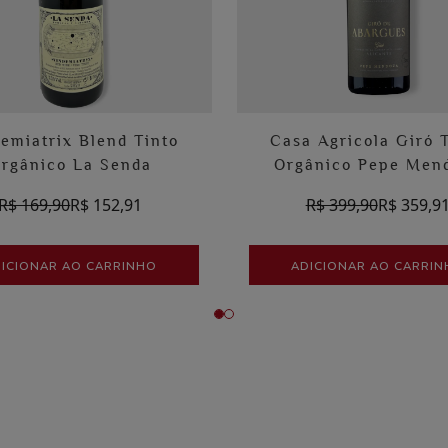
emiatrix Blend Tinto
Casa Agricola Giró 
rgânico La Senda
Orgânico Pepe Men
R$ 169,90
R$ 152,91
R$ 399,90
R$ 359,9
ICIONAR AO CARRINHO
ADICIONAR AO CARRI