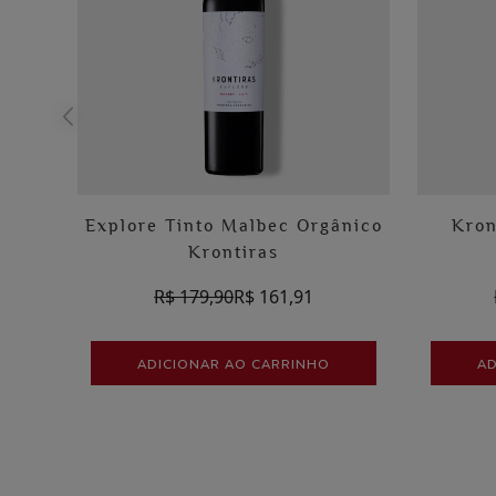
Explore Tinto Malbec Orgânico
Kron
Krontiras
R$ 179,90
R$ 161,91
ADICIONAR AO CARRINHO
AD