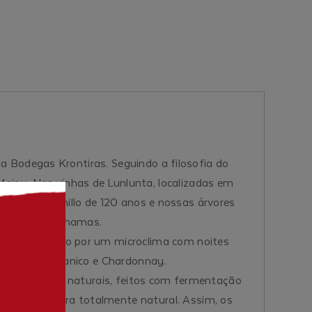
a Bodegas Krontiras. Seguindo a filosofia do
Maipu. Nas vinhas de Lunlunta, localizadas em
ec e Tempranillo de 120 anos e nossas árvores
os, burros e lhamas.
ga é completado por um microclima com noites
t Verdot, Aglianico e Chardonnay.
iodinâmicos e naturais, feitos com fermentação
er uma cultura totalmente natural. Assim, os