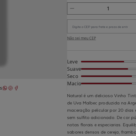
Não sei meu CEP
Leve
Suave
Seco
Macio
s
Natural é um delicioso Vinho Tin
de Uva Malbec produzida na Arge
maceração pelicular por 20 dias 
sem sulfito adicionado. De cor p
notas florais e especiarias. Equi
sabores densos de cereja, frambo