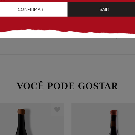
vinhos são expressões fiéis de seu terroir.
CONFIRMAR
SAIR
HARMONIZAÇÃO
e porco, embutidos, charcutaria e lasanha de berinjela co
VOCÊ PODE GOSTAR