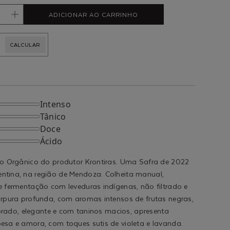
ADICIONAR AO CARRINHO
Intenso
Tânico
Doce
Ácido
to Orgânico do produtor Krontiras. Uma Safra de 2022
ntina, na região de Mendoza. Colheita manual,
e fermentação com leveduras indígenas, não filtrado e
úrpura profunda, com aromas intensos de frutas negras,
librado, elegante e com taninos macios, apresenta
esa e amora, com toques sutis de violeta e lavanda.