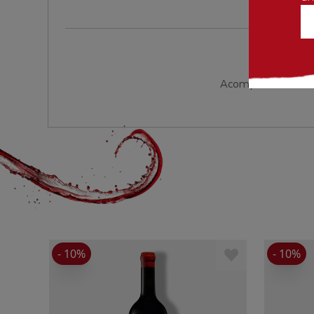
Acompanha lombo d
- 10%
- 10%