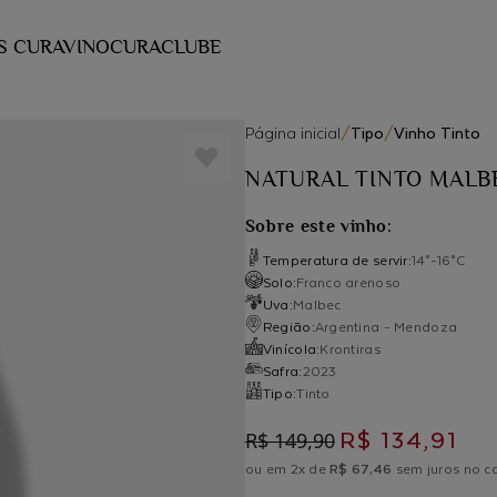
S CURAVINO
CURACLUBE
Página inicial
/
Tipo
/
Vinho Tinto
NATURAL TINTO MALB
Sobre este vinho:
Temperatura de servir:
14°-16°C
Solo:
Franco arenoso
Uva:
Malbec
Região:
Argentina - Mendoza
Vinícola:
Krontiras
Safra:
2023
Tipo:
Tinto
R$ 134,91
R$ 149,90
ou em 2x de
R$ 67,46
sem juros no c