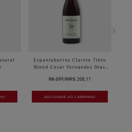
Es
Cés
atural
Espantaburros Clarete Tinto
t
Blend César Fernández Días
Natural
R$ 297,90
R$ 268,11
NHO
ADICIONAR AO CARRINHO