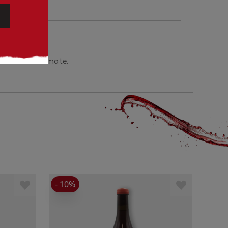
m molho de tomate.
- 10%
- 10