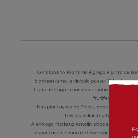
Constantino Krontiras é grego e junto de su
biodinamismo, a vinícola possui 18 hectares 
Luján de Cuyo, a brisa da manhã desce dos An
frutíferas. O local
Nas plantações de Maipú, onde está o vinhed
frescas e dias muito quentes, o 
A enóloga Maricruz Antolin exibe sua personal
Pa
espontânea e pouca intervenção. Ela pensa o
an