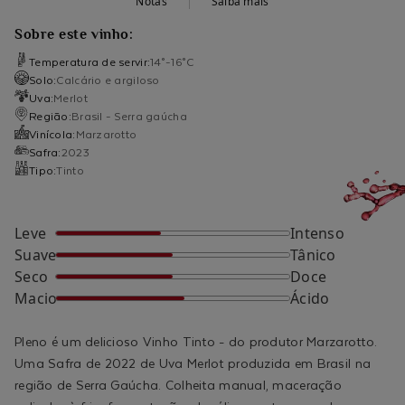
Notas
Saiba mais
Sobre este vinho:
Temperatura de servir:
14°-16°C
Solo:
Calcário e argiloso
Uva:
Merlot
Região:
Brasil - Serra gaúcha
Vinícola:
Marzarotto
Safra:
2023
Tipo:
Tinto
Leve
Intenso
Suave
Tânico
Seco
Doce
Macio
Ácido
Pleno é um delicioso Vinho Tinto - do produtor Marzarotto.
Uma Safra de 2022 de Uva Merlot produzida em Brasil na
região de Serra Gaúcha. Colheita manual, maceração