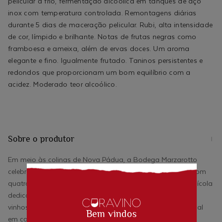
pelicular à frio, fermentação alcoólica em tanques de aço
inox com temperatura controlada. Remontagens diárias
durante 5 dias de maceração pelicular. Rubi, alta intensidade
de cor, límpido e brilhante. Notas de frutas negras como
framboesa e ameixa, além de ervas doces. Um aroma
elegante e ­fino. Igualmente frutado. Taninos persistentes e
redondos que proporcionam um bom equilíbrio com a
acidez. Moderado teor alcoólico.
Sobre o produtor
Em meio às colinas de Nova Pádua, a Bodega Marzarotto
celebra a tradição e a inovação na produção de vinhos. Com
quatro gerações de vitivinicultores da mesma família, a vinícola
dedica-se à elaboração cuidadosa de pequenos lotes de
vinhos, buscando sempre a excelência e o máximo potencial
Bem vindos
em cada taça.