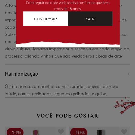
Para seguir adiante você precisa confirmar que tem
A Bodega Marzarotto seleciona uvas especiais, provenientes
mais de 18 anos.
dos terroirs mais ricos da região, resultando em vinhos que
CONFIRMAR
SAIR
expressam a autenticidade e o máximo das características de
cada variedade.
Sob a liderança de Janaina Marzarotto, a vinícola destaca-se
por seus rótulos distintos e cativantes. Com paixão pela
vitivinicultura, Janaina imprime sua essência em cada etapa do
processo, criando vinhos que são verdadeiras obras de arte.
Harmonização
Ótimo para acompanhar carnes curadas, queijos de meia
idade, carnes grelhadas, legumes grelhados e quibe.
VOCÊ PODE GOSTAR
- 10%
- 10%