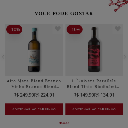
VOCÊ PODE GOSTAR
- 10%
- 10%
Alto Mare Blend Branco
L ´Univers Parallele
Vinho Branco Blend
Blend Tinto Biodinâmico
Biodinâmico
Les Chemins De Bassac
R$ 249,90
R$ 224,91
R$ 149,90
R$ 134,91
ADICIONAR AO CARRINHO
ADICIONAR AO CARRINHO