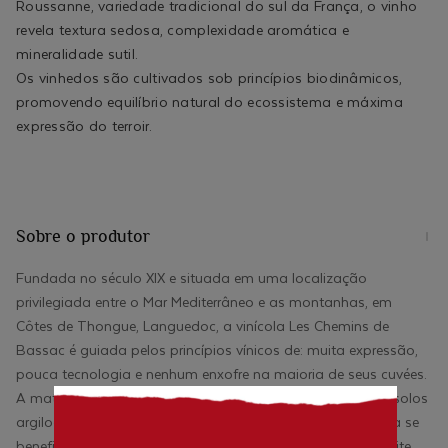
Roussanne, variedade tradicional do sul da França, o vinho
revela textura sedosa, complexidade aromática e
mineralidade sutil.
Os vinhedos são cultivados sob princípios biodinâmicos,
promovendo equilíbrio natural do ecossistema e máxima
expressão do terroir.
Sobre o produtor
Fundada no século XIX e situada em uma localização
privilegiada entre o Mar Mediterrâneo e as montanhas, em
Côtes de Thongue, Languedoc, a vinícola Les Chemins de
Bassac é guiada pelos princípios vínicos de: muita expressão,
pouca tecnologia e nenhum enxofre na maioria de seus cuvées.
A matéria prima de seus produtos vêm de 17 hectares em solos
argilo-calcários. Pedregosos e muito bem drenados, a terra se
beneficia de um bom abastecimento de água, o que permite