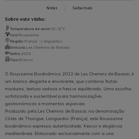
Notas
Saiba mais
Sobre este vinho:
Temperatura de servir:
10-12°C
Uva:
Roussanne
Região:
França - Languedoc
Vinícola:
Les Chemins de Bassac
Safra:
2023
Tipo:
Branco
O Roussanne Biodinâmico 2022 de Les Chemins de Bassac é
um branco elegante e envolvente, que combina frutas
maduras, textura sedosa e frescor equilibrado. Uma escolha
sofisticada e sustentável para harmonizações
gastronômicas e momentos especiais.
Produzido pela Les Chemins de Bassac na denominação
Côtes de Thongue, Languedoc (França), este Roussanne
biodinâmico expressa autenticidade, frescor e elegância
mediterrânea. Elaborado exclusivamente com a uva