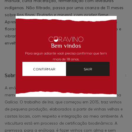
manual, curta maceração, fermentação com leveduras
indígenas. Não filtrado, passa por uma crianza de 11 meses
sobre lías finas. Frutado e mineral, com acidez firme.
Apresenta uma expressão pura e sedutora, com aromas
florais, ervas e notas cítricas. No paladar, é fresco, salino e
vibrante, com estrutura e untuoso. Possui potencial de
envelhecimento.
Bem vindos
Para seguir adiante você precisa confirmar que tem
mais de 18 anos.
CONFIRMAR
SAIR
Sobre o produtor
A enóloga Iria Otero Mazoy produz vinhos que contém a
memória dos terroirs de Rias Baixas, Valdeorras e Ribeiro, na
Galícia. O trabalho de Iria, que começou em 2015, traz vinhos
de pequena produção, elaborados a partir de vinhas velhas e
castas locais, com respeito e integração ao meio ambiente. A
viticultura está em processo de certificação biodinâmica. A
premissa, para a enóloga, é fazer vinhos com alma e sem