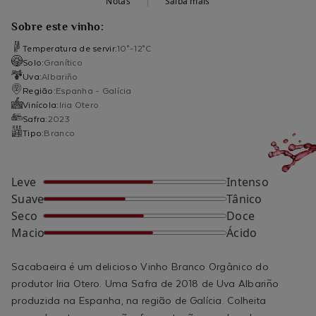
Notas
Saiba mais
Sobre este vinho:
Temperatura de servir:
10°-12°C
Solo:
Granítico
Uva:
Albariño
Região:
Espanha - Galícia
Vinícola:
Iria Otero
Safra:
2023
Tipo:
Branco
Leve
Intenso
Suave
Tânico
Seco
Doce
Macio
Ácido
Sacabaeira é um delicioso Vinho Branco Orgânico do
produtor Iria Otero. Uma Safra de 2018 de Uva Albariño
produzida na Espanha, na região de Galícia. Colheita