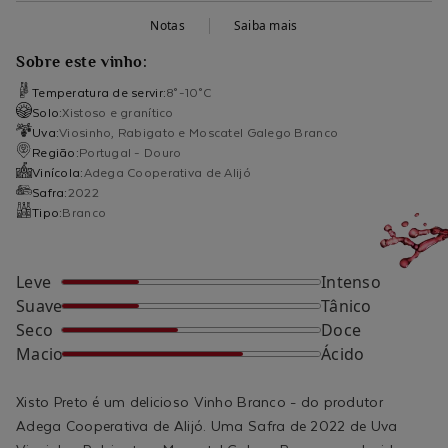
Notas
Saiba mais
Sobre este vinho:
Temperatura de servir:
8°-10°C
Solo:
Xistoso e granítico
Uva:
Viosinho, Rabigato e Moscatel Galego Branco
Região:
Portugal - Douro
Vinícola:
Adega Cooperativa de Alijó
Safra:
2022
Tipo:
Branco
Leve
Intenso
Suave
Tânico
Seco
Doce
Macio
Ácido
Xisto Preto é um delicioso Vinho Branco - do produtor
Adega Cooperativa de Alijó. Uma Safra de 2022 de Uva