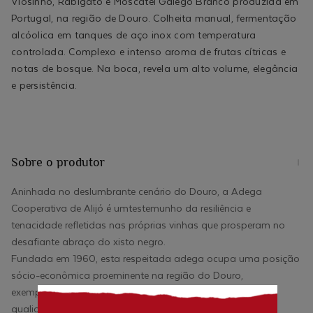
Viosinho, Rabigato e Moscatel Galego Branco produzida em
Portugal, na região de Douro. Colheita manual, fermentação
alcóolica em tanques de aço inox com temperatura
controlada. Complexo e intenso aroma de frutas cítricas e
notas de bosque. Na boca, revela um alto volume, elegância
e persistência.
Sobre o produtor
Aninhada no deslumbrante cenário do Douro, a Adega
Cooperativa de Alijó é umtestemunho da resiliência e
tenacidade refletidas nas próprias vinhas que prosperam no
desafiante abraço do xisto negro.
Fundada em 1960, esta respeitada adega ocupa uma posição
sócio-econômica proeminente na região do Douro,
exemplificando um compromisso em produzir vinhos de
qualidade superior e caráter distinto.