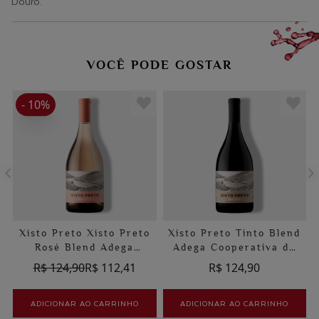
Douro.
VOCÊ PODE GOSTAR
- 10%
Xisto Preto Xisto Preto
Xisto Preto Tinto Blend
Rosé Blend Adega
Adega Cooperativa de
Cooperativa de Alijó
Alijó
R$ 124,90
R$ 112,41
R$ 124,90
ADICIONAR AO CARRINHO
ADICIONAR AO CARRINHO