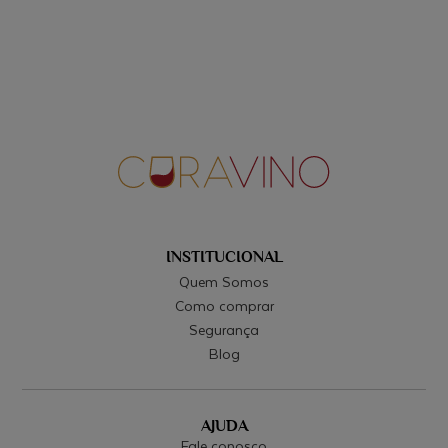
apreciadores em todo o mundo. Encontre o seu
favorito e mergulhe nas nuances irresistíveis dessas
magníficas variedades.
Principais Uvas Usadas em Vinho Laranja
Principais Uvas Usadas em Vinho Laranja: Uma Viagem
pelo Mundo dos Aromas e Sabores
Ribolla Gialla:
Origem: Friuli-Venezia Giulia, Itália.
Características: Variedade versátil com notas de maçã,
INSTITUCIONAL
pêra e, em algumas variedades, toques cítricos.
Quem Somos
Adapta-se a diferentes estilos de vinificação.
Como comprar
Segurança
Malvasia:
Blog
Origem: Grécia; Itália.
Características: Fresco e vibrante, com aromas de
damasco, mel e notas florais. Traz acidez marcante e é
AJUDA
perfeito para vinhos refrescantes.
Fale conosco