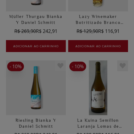
Müller Thurgau Bianka
Lazy Winemaker
Y Daniel Schmitt
Botritizado Branco
Sauvignon Blanc
R$ 269,90
R$ 242,91
R$ 129,90
R$ 116,91
Echeverria Natural
375ml
ADICIONAR AO CARRINHO
ADICIONAR AO CARRINHO
- 10%
- 10%
Riesling Bianka Y
La Kuina Semillon
Daniel Schmitt
Laranja Lomas de
Llahuen