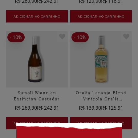
R$ 269,90
R$ 242,91
R$ 129,90
R$ 116,91
ADICIONAR AO CARRINHO
ADICIONAR AO CARRINHO
- 10%
- 10%
Sumoll Blanc en
Oralia Laranja Blend
Extincion Costador
Vinícola Oralia
Orgânico
R$ 269,90
R$ 242,91
R$ 139,90
R$ 125,91
ADICIONAR AO CARRINHO
ADICIONAR AO CARRINHO