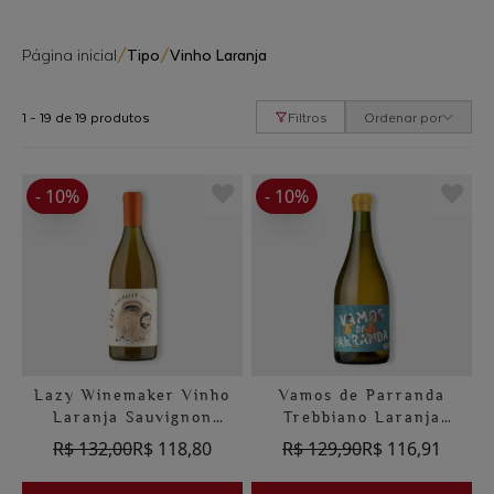
Página inicial
/
Tipo
/
Vinho Laranja
1 - 19 de 19 produtos
Filtros
Ordenar por
- 10%
- 10%
Lazy Winemaker Vinho
Vamos de Parranda
Laranja Sauvignon
Trebbiano Laranja
Blanc Natural
Orgânico Montlaiz
R$ 132,00
R$ 118,80
R$ 129,90
R$ 116,91