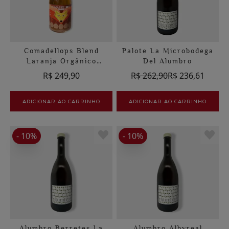
Comadellops Blend
Palote La Microbodega
Laranja Orgânico
Del Alumbro
Costador
R$ 249,90
R$ 262,90
R$ 236,61
ADICIONAR AO CARRINHO
ADICIONAR AO CARRINHO
- 10%
- 10%
Alumbro Berretes La
Alumbro Albyreal