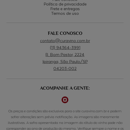
Política de privacidade
Frete e entregas
Moscatel:
Termos de uso
Origem: Grécia.
Características: Variedade versátil que varia de seca a
doce. Aromas de frutas cítricas, florais e mel. Alta
FALE CONOSCO
acidez, equilíbrio e longevidade.
contato@curavino.com.br
(11) 94364-3991
Pinot Grigio:
R. Bom Pastor, 2224
Origem: França.
Ipiranga, São Paulo/SP
Características: Variedade com nuances que variam de
04203-002
frutas cítricas a frutas de caroço. Estilos são
geralmente mais leves e crocantes.
ACOMPANHE A GENTE:
Sauvignon Blanc:
Origem: França.
Características: Variedade versátil com estilos que vão
Os preços e condições são exclusivos para o site curavino.com.br e podem
de seco a doce. Aromas de maracujá, groselha e
sofrer alterações sem prévia notificação. As imagens são meramente
grama cortada.
ilustrativas. A safra apresentada na imagem do rótulo do vinho pode não
corresponder ao ano de produção do mesmo. Verifique sempre o nome e os