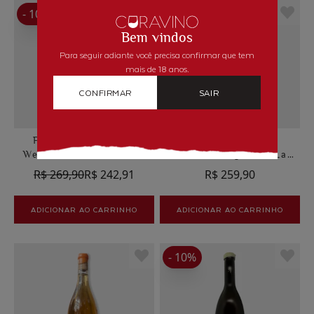
- 10%
Bem vindos
Para seguir adiante você precisa confirmar que tem
mais de 18 anos.
CONFIRMAR
SAIR
Frei Korper Kultur
God Helio Laranja
Weiss Bianka Y Daniel
Godelho Orgânico La
Schmitt
Microbodega Del
R$ 269,90
R$ 242,91
R$ 259,90
Alumbro
ADICIONAR AO CARRINHO
ADICIONAR AO CARRINHO
- 10%