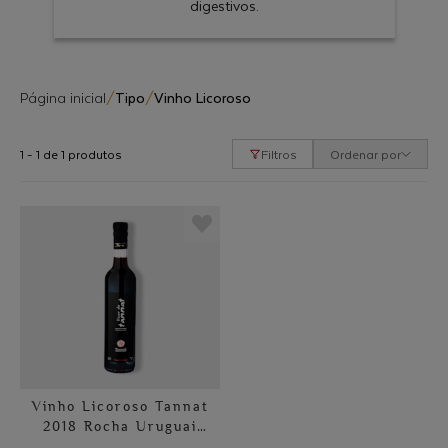
digestivos.
Página inicial
/
Tipo
/
Vinho Licoroso
1 - 1 de 1 produtos
Filtros
Ordenar por
Vinho Licoroso Tannat
2018 Rocha Uruguai
500ml