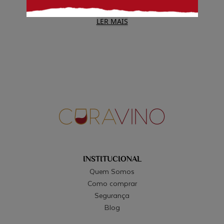
tradições vinícolas seculares.
Descubra as características únicas dos vinhos
LER MAIS
licorosos
Os vinhos licorosos são conhecidos por sua doçura e
complexidade de sabores. A adição de bebida
destilada não apenas interrompe a fermentação, mas
também intensifica os aromas e sabores, criando uma
textura rica e aveludada. Essas características fazem
dos vinhos licorosos uma escolha ideal para
acompanhar sobremesas ou ser apreciados como
digestivos, proporcionando uma experiência
indulgente e sofisticada.
Sabores e aromas: o perfil distintivo dos vinhos
INSTITUCIONAL
licorosos
Quem Somos
Cada tipo de vinho licoroso possui um perfil de sabor
Como comprar
distinto. O Moscatel é famoso por suas notas florais e
Segurança
frutadas, com toques de mel e laranja. O Vinho do
Blog
Porto oferece sabores de frutas vermelhas maduras,