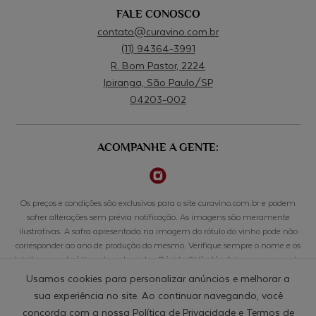
FALE CONOSCO
contato@curavino.com.br
(11) 94364-3991
R. Bom Pastor, 2224
Ipiranga, São Paulo/SP
04203-002
ACOMPANHE A GENTE:
Os preços e condições são exclusivos para o site curavino.com.br e podem
sofrer alterações sem prévia notificação. As imagens são meramente
ilustrativas. A safra apresentada na imagem do rótulo do vinho pode não
corresponder ao ano de produção do mesmo. Verifique sempre o nome e os
detalhes características de cada vinho. Dúvidas? Vá até o fale conosco para ter
acesso aos canais de comunicação. Beba com responsabilidade. Se beber não
Usamos cookies para personalizar anúncios e melhorar a
dirija. A venda de bebidas alcoólicas é proibida para menores de 18 anos.
sua experiência no site. Ao continuar navegando, você
concorda com a nossa
Política de Privacidade
e
Termos de
© CURAVINO COMERCIO DE BEBIDAS LTDA - 50.033.803/0001-10 - RUA BOM PASTOR, 2224, CONJ