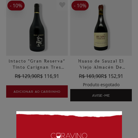
- 10%
- 10%
Intacto "Gran Reserva"
Huaso de Sauzal El
Tinto Carignan Tres
Viejo Almacén De
Mosqueteros
Sauzal Tinto Carignan
R$ 129,90
R$ 116,91
R$ 169,90
R$ 152,91
Produto esgotado
ADICIONAR AO CARRINHO
AVISE-ME