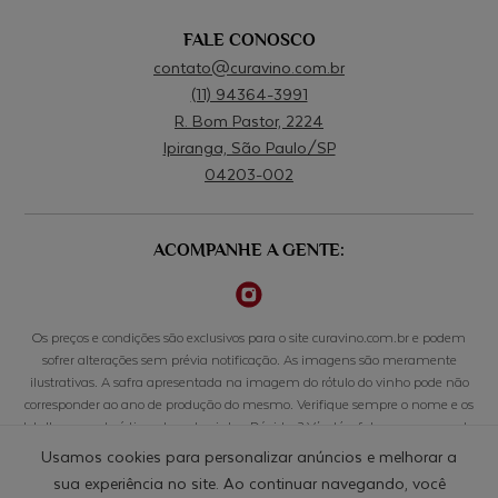
FALE CONOSCO
contato@curavino.com.br
(11) 94364-3991
R. Bom Pastor, 2224
Ipiranga, São Paulo/SP
04203-002
ACOMPANHE A GENTE:
Os preços e condições são exclusivos para o site curavino.com.br e podem
sofrer alterações sem prévia notificação. As imagens são meramente
ilustrativas. A safra apresentada na imagem do rótulo do vinho pode não
corresponder ao ano de produção do mesmo. Verifique sempre o nome e os
detalhes características de cada vinho. Dúvidas? Vá até o fale conosco para ter
acesso aos canais de comunicação. Beba com responsabilidade. Se beber não
Usamos cookies para personalizar anúncios e melhorar a
dirija. A venda de bebidas alcoólicas é proibida para menores de 18 anos.
sua experiência no site. Ao continuar navegando, você