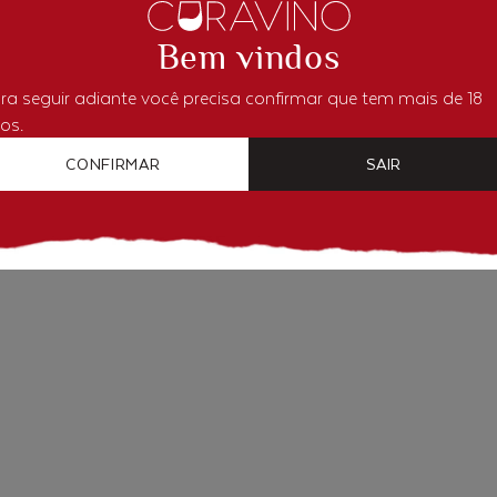
so de Sauzal El Viejo
Juana Rosa Estación 
n De Sauzal Tinto Pais
Bem vindos
R$ 169,90
R$ 152,91
R$ 149,90
R$ 134,9
ra seguir adiante você precisa confirmar que tem mais de 18
os.
DICIONAR AO CARRINHO
ADICIONAR AO CARRIN
CONFIRMAR
SAIR