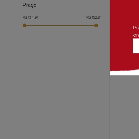
Hua
Preço
Almacé
R$ 134,91
R$ 152,91
Pa
an
A