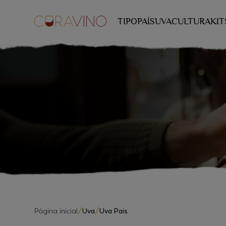
TIPO
PAÍS
UVA
CULTURA
KIT
Página inicial
/
Uva
/
Uva Pais