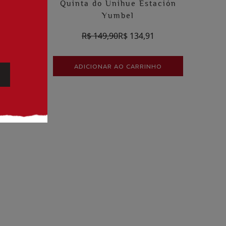
Yumbel
Quinta do Unihue Estación
Yumbel
1
R$ 149,90
R$ 134,91
HO
ADICIONAR AO CARRINHO