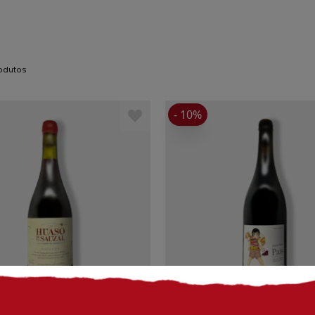
rodutos
- 10%