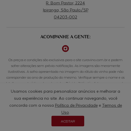
R. Bom Pastor, 2224
Ipiranga, São Paulo/SP
04203-002
ACOMPANHE A GENTE:
Os preços e condições são exclusivos para o site curavino.com.br e podem
sofrer alterações sem prévia notificação. As imagens são meramente
ilustrativas. A safra apresentada na imagem do rótulo do vinho pode não
corresponder ao ano de produção do mesmo. Verifique sempre o nome e os
detalhes características de cada vinho. Dúvidas? Vá até o fale conosco para ter
acesso aos canais de comunicação. Beba com responsabilidade. Se beber não
Usamos cookies para personalizar anúncios e melhorar a
dirija. A venda de bebidas alcoólicas é proibida para menores de 18 anos.
sua experiência no site. Ao continuar navegando, você
concorda com a nossa
Política de Privacidade
e
Termos de
© CURAVINO COMERCIO DE BEBIDAS LTDA - 50.033.803/0001-10 - RUA BOM PASTOR, 2224, CONJ
608, IPIRANGA - 04203-002 - SÃO PAULO/SP
Uso
.
ACEITAR