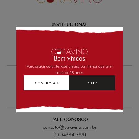
INSTITUCIONAL
Quem Somos
Como comprar
Segurança
Blog
Bem vindos
Para seguir adiante você precisa confirmar que tem
mais de 18 anos.
AJUDA
Fale conosco
CONFIRMAR
SAIR
Política de privacidade
Frete e entregas
Termos de uso
FALE CONOSCO
contato@curavino.com.br
(11) 94364-3991