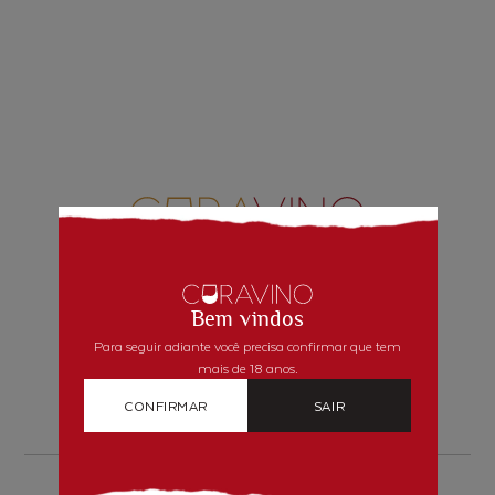
INSTITUCIONAL
Bem vindos
Quem Somos
Para seguir adiante você precisa confirmar que tem
Como comprar
mais de 18 anos.
Segurança
CONFIRMAR
SAIR
Blog