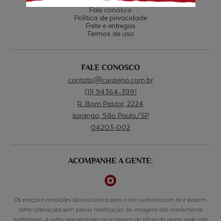
AJUDA
Fale conosco
Política de privacidade
Frete e entregas
Termos de uso
FALE CONOSCO
contato@curavino.com.br
(11) 94364-3991
R. Bom Pastor, 2224
Ipiranga, São Paulo/SP
04203-002
ACOMPANHE A GENTE:
Os preços e condições são exclusivos para o site curavino.com.br e podem
sofrer alterações sem prévia notificação. As imagens são meramente
ilustrativas. A safra apresentada na imagem do rótulo do vinho pode não