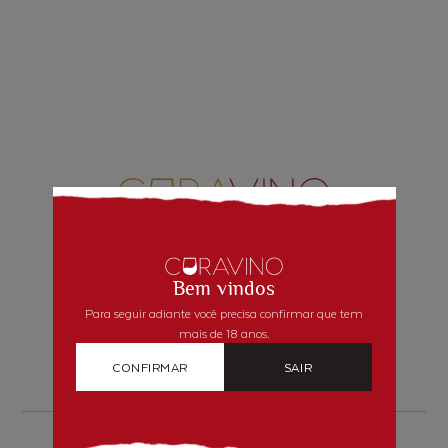
INSTITUCIONAL
Bem vindos
Quem Somos
Para seguir adiante você precisa confirmar que tem
Como comprar
mais de 18 anos.
Segurança
CONFIRMAR
SAIR
Blog