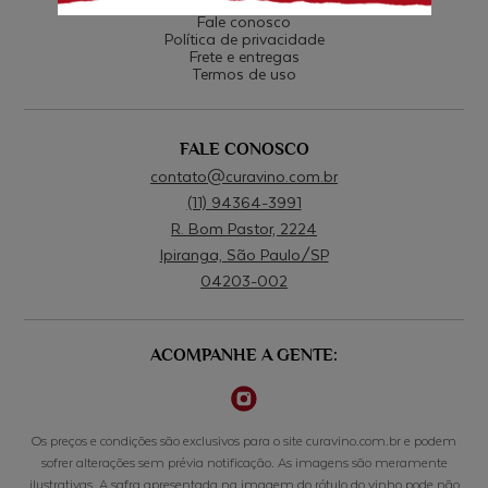
AJUDA
Fale conosco
Política de privacidade
Frete e entregas
Termos de uso
FALE CONOSCO
contato@curavino.com.br
(11) 94364-3991
R. Bom Pastor, 2224
Ipiranga, São Paulo/SP
04203-002
ACOMPANHE A GENTE:
Os preços e condições são exclusivos para o site curavino.com.br e podem
sofrer alterações sem prévia notificação. As imagens são meramente
ilustrativas. A safra apresentada na imagem do rótulo do vinho pode não